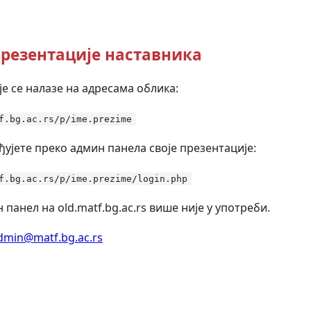
резентације наставника
е се налазе на адресама облика:
f.bg.ac.rs/p/ime.prezime
ђујете преко админ панела своје презентације:
f.bg.ac.rs/p/ime.prezime/login.php
 панел на old.matf.bg.ac.rs више није у употреби.
dmin@matf.bg.ac.rs