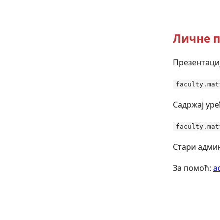
Личне п
Презентациј
faculty.mat
Садржај уре
faculty.mat
Стари админ
За помоћ:
a