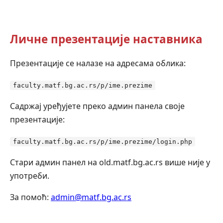
Личне презентације наставника
Презентације се налазе на адресама облика:
faculty.matf.bg.ac.rs/p/ime.prezime
Садржај уређујете преко админ панела своје
презентације:
faculty.matf.bg.ac.rs/p/ime.prezime/login.php
Стари админ панел на old.matf.bg.ac.rs више није у
употреби.
За помоћ:
admin@matf.bg.ac.rs