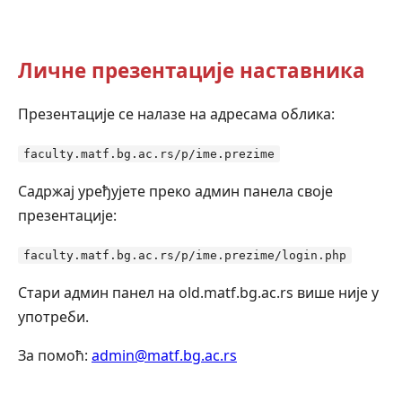
Личне презентације наставника
Презентације се налазе на адресама облика:
faculty.matf.bg.ac.rs/p/ime.prezime
Садржај уређујете преко админ панела своје
презентације:
faculty.matf.bg.ac.rs/p/ime.prezime/login.php
Стари админ панел на old.matf.bg.ac.rs више није у
употреби.
За помоћ:
admin@matf.bg.ac.rs