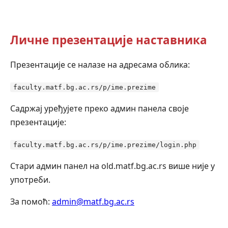
Личне презентације наставника
Презентације се налазе на адресама облика:
faculty.matf.bg.ac.rs/p/ime.prezime
Садржај уређујете преко админ панела своје
презентације:
faculty.matf.bg.ac.rs/p/ime.prezime/login.php
Стари админ панел на old.matf.bg.ac.rs више није у
употреби.
За помоћ:
admin@matf.bg.ac.rs