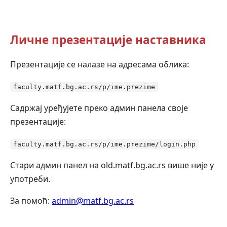
Личне презентације наставника
Презентације се налазе на адресама облика:
faculty.matf.bg.ac.rs/p/ime.prezime
Садржај уређујете преко админ панела своје
презентације:
faculty.matf.bg.ac.rs/p/ime.prezime/login.php
Стари админ панел на old.matf.bg.ac.rs више није у
употреби.
За помоћ:
admin@matf.bg.ac.rs