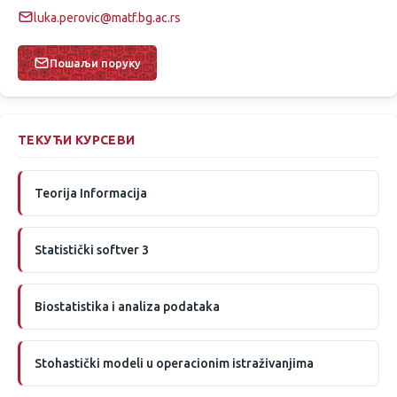
luka.perovic@matf.bg.ac.rs
Пошаљи поруку
ТЕКУЋИ КУРСЕВИ
Teorija Informacija
Statistički softver 3
Biostatistika i analiza podataka
Stohastički modeli u operacionim istraživanjima