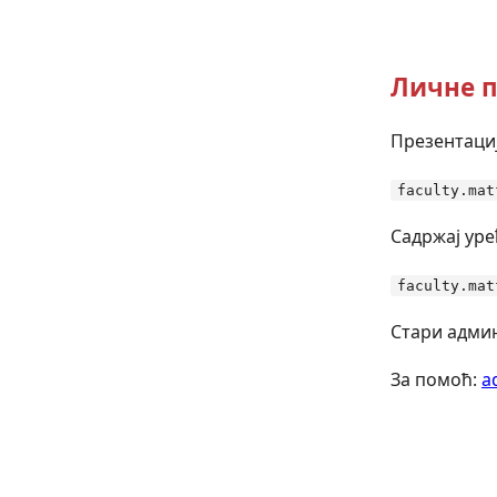
Личне п
Презентациј
faculty.mat
Садржај уре
faculty.mat
Стари админ
За помоћ:
a