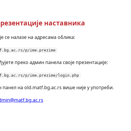
резентације наставника
е се налазе на адресама облика:
f.bg.ac.rs/p/ime.prezime
ђујете преко админ панела своје презентације:
f.bg.ac.rs/p/ime.prezime/login.php
 панел на old.matf.bg.ac.rs више није у употреби.
dmin@matf.bg.ac.rs