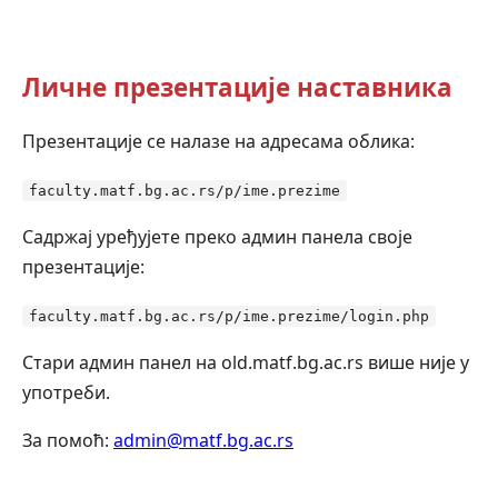
Личне презентације наставника
Презентације се налазе на адресама облика:
faculty.matf.bg.ac.rs/p/ime.prezime
Садржај уређујете преко админ панела своје
презентације:
faculty.matf.bg.ac.rs/p/ime.prezime/login.php
Стари админ панел на old.matf.bg.ac.rs више није у
употреби.
За помоћ:
admin@matf.bg.ac.rs