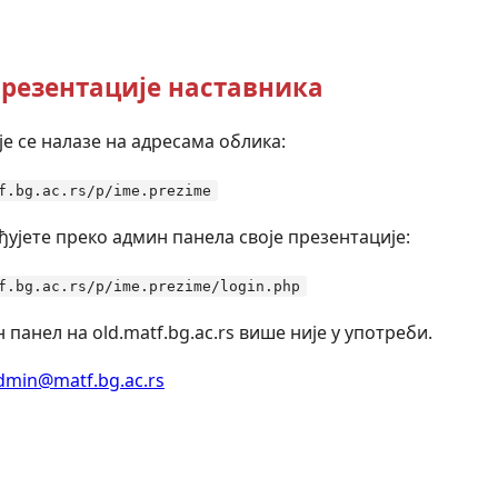
резентације наставника
е се налазе на адресама облика:
f.bg.ac.rs/p/ime.prezime
ђујете преко админ панела своје презентације:
f.bg.ac.rs/p/ime.prezime/login.php
 панел на old.matf.bg.ac.rs више није у употреби.
dmin@matf.bg.ac.rs