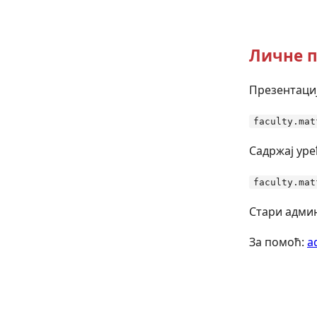
Личне п
Презентациј
faculty.mat
Садржај уре
faculty.mat
Стари админ
За помоћ:
a