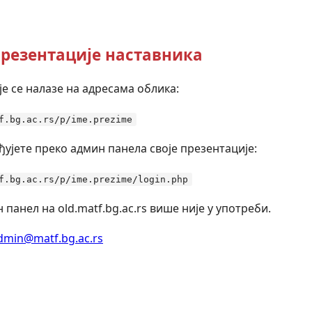
резентације наставника
е се налазе на адресама облика:
f.bg.ac.rs/p/ime.prezime
ђујете преко админ панела своје презентације:
f.bg.ac.rs/p/ime.prezime/login.php
 панел на old.matf.bg.ac.rs више није у употреби.
dmin@matf.bg.ac.rs