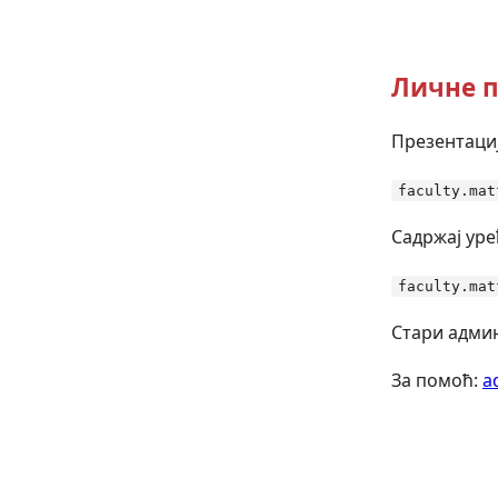
Личне п
Презентациј
faculty.mat
Садржај уре
faculty.mat
Стари админ
За помоћ:
a