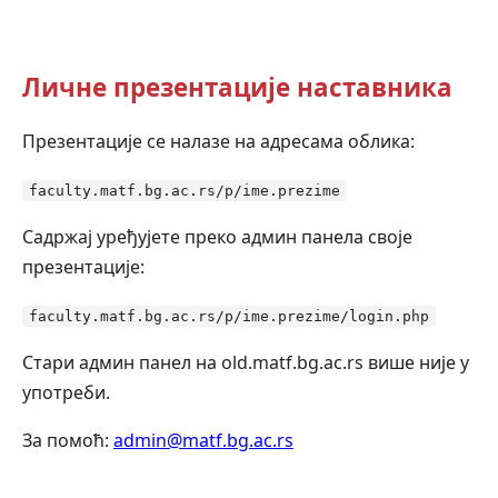
Личне презентације наставника
Презентације се налазе на адресама облика:
faculty.matf.bg.ac.rs/p/ime.prezime
Садржај уређујете преко админ панела своје
презентације:
faculty.matf.bg.ac.rs/p/ime.prezime/login.php
Стари админ панел на old.matf.bg.ac.rs више није у
употреби.
За помоћ:
admin@matf.bg.ac.rs