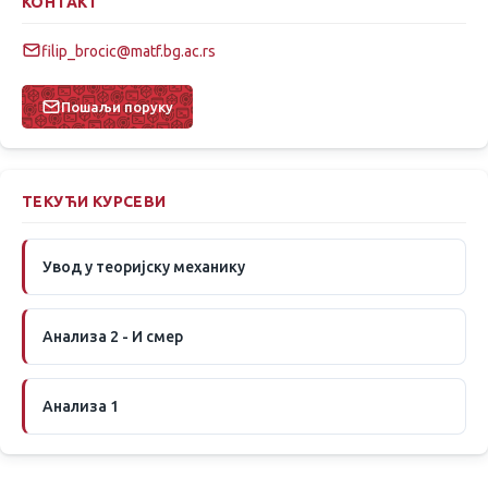
КОНТАКТ
filip_brocic@matf.bg.ac.rs
Пошаљи поруку
ТЕКУЋИ КУРСЕВИ
Увод у теоријску механику
Анализа 2 - И смер
Анализа 1