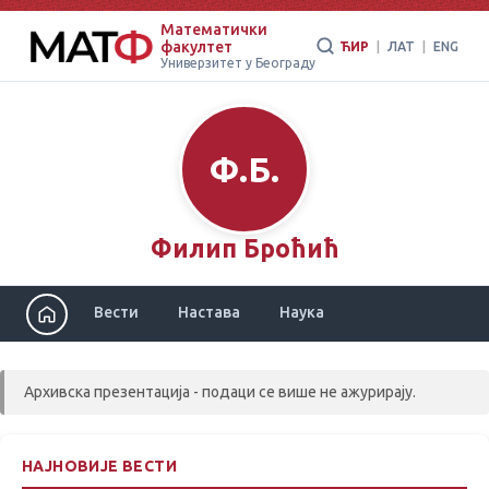
Математички
факултет
ЋИР
|
ЛАТ
|
ENG
Универзитет у Београду
Ф.Б.
Филип Броћић
Вести
Настава
Наука
Архивска презентација - подаци се више не ажурирају.
НАЈНОВИЈЕ ВЕСТИ