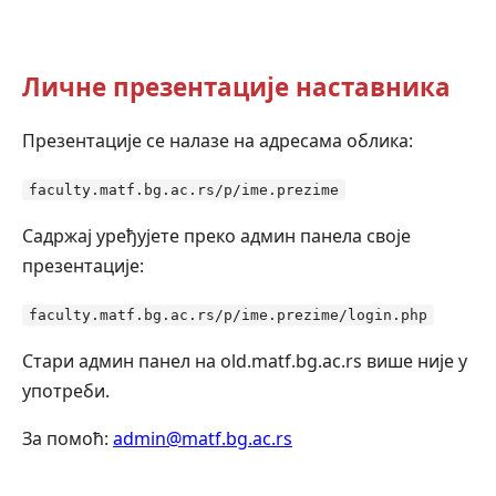
Личне презентације наставника
Презентације се налазе на адресама облика:
faculty.matf.bg.ac.rs/p/ime.prezime
Садржај уређујете преко админ панела своје
презентације:
faculty.matf.bg.ac.rs/p/ime.prezime/login.php
Стари админ панел на old.matf.bg.ac.rs више није у
употреби.
За помоћ:
admin@matf.bg.ac.rs