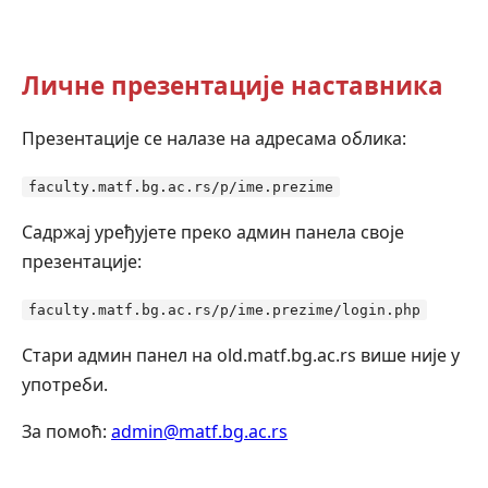
Личне презентације наставника
Презентације се налазе на адресама облика:
faculty.matf.bg.ac.rs/p/ime.prezime
Садржај уређујете преко админ панела своје
презентације:
faculty.matf.bg.ac.rs/p/ime.prezime/login.php
Стари админ панел на old.matf.bg.ac.rs више није у
употреби.
За помоћ:
admin@matf.bg.ac.rs