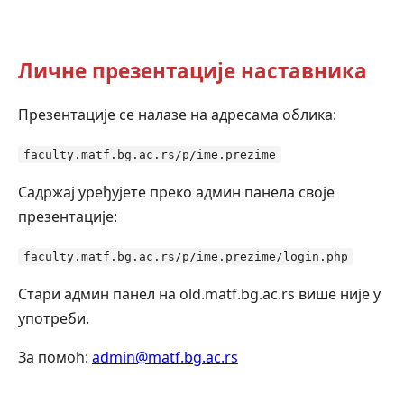
Личне презентације наставника
Презентације се налазе на адресама облика:
faculty.matf.bg.ac.rs/p/ime.prezime
Садржај уређујете преко админ панела своје
презентације:
faculty.matf.bg.ac.rs/p/ime.prezime/login.php
Стари админ панел на old.matf.bg.ac.rs више није у
употреби.
За помоћ:
admin@matf.bg.ac.rs