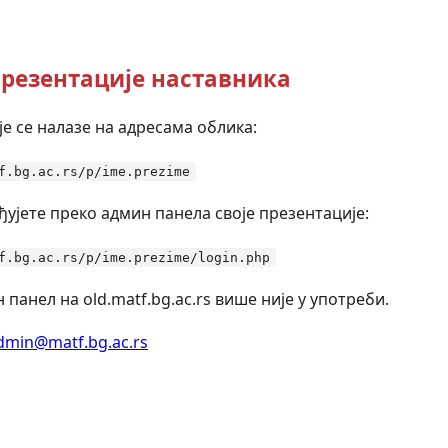
резентације наставника
е се налазе на адресама облика:
f.bg.ac.rs/p/ime.prezime
ђујете преко админ панела своје презентације:
f.bg.ac.rs/p/ime.prezime/login.php
 панел на old.matf.bg.ac.rs више није у употреби.
dmin@matf.bg.ac.rs