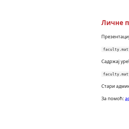
Личне п
Презентациј
faculty.mat
Садржај уре
faculty.mat
Стари админ
За помоћ:
a