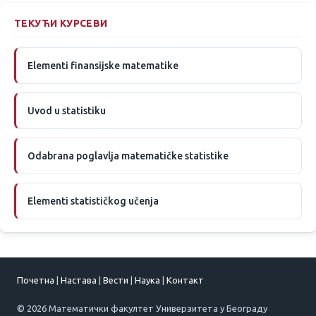
ТЕКУЋИ КУРСЕВИ
Elementi finansijske matematike
Uvod u statistiku
Odabrana poglavlja matematičke statistike
Elementi statističkog učenja
Почетна
|
Настава
|
Вести
|
Наука
|
Контакт
© 2026 Математички факултет Универзитета у Београду