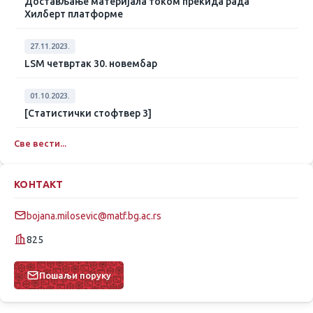
Достављање материјала током прекида рада
Хилберт платформе
27.11.2023.
LSM четвртак 30. новембар
01.10.2023.
[Статистички стофтвер 3]
Све вести...
КОНТАКТ
bojana.milosevic@matf.bg.ac.rs
825
Пошаљи поруку