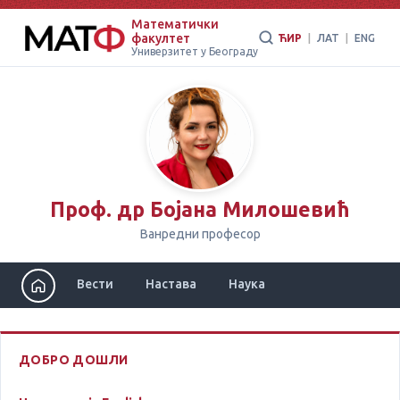
Математички
факултет
ЋИР
|
ЛАТ
|
ENG
Универзитет у Београду
Проф. др Бојана Милошевић
Ванредни професор
Вести
Настава
Наука
ДОБРО ДОШЛИ