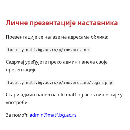
Личне презентације наставника
Презентације се налазе на адресама облика:
faculty.matf.bg.ac.rs/p/ime.prezime
Садржај уређујете преко админ панела своје
презентације:
faculty.matf.bg.ac.rs/p/ime.prezime/login.php
Стари админ панел на old.matf.bg.ac.rs више није у
употреби.
За помоћ:
admin@matf.bg.ac.rs