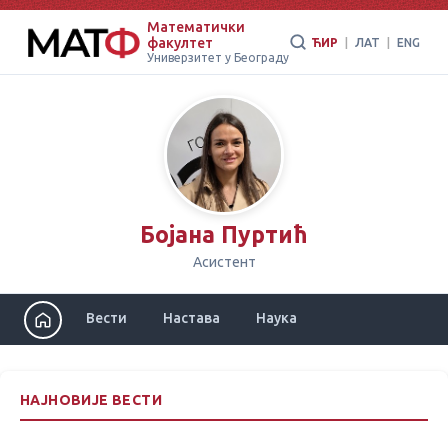
Математички
факултет
ЋИР
|
ЛАТ
|
ENG
Универзитет у Београду
Бојана Пуртић
Асистент
Вести
Настава
Наука
НАЈНОВИЈЕ ВЕСТИ