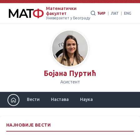
Математички
факултет
ЋИР
|
ЛАТ
|
ENG
Универзитет у Београду
Бојана Пуртић
Асистент
Вести
Настава
Наука
НАЈНОВИЈЕ ВЕСТИ