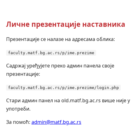
Личне презентације наставника
Презентације се налазе на адресама облика:
faculty.matf.bg.ac.rs/p/ime.prezime
Садржај уређујете преко админ панела своје
презентације:
faculty.matf.bg.ac.rs/p/ime.prezime/login.php
Стари админ панел на old.matf.bg.ac.rs више није у
употреби.
За помоћ:
admin@matf.bg.ac.rs