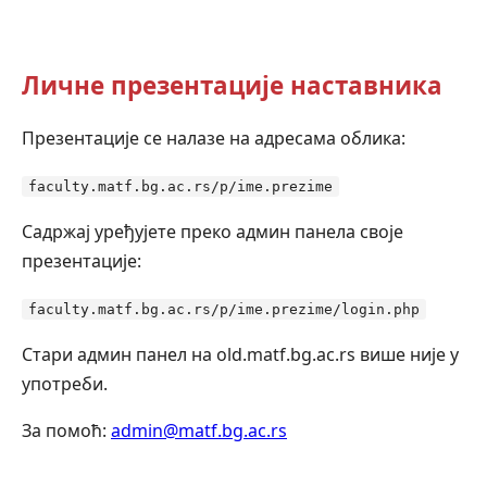
Личне презентације наставника
Презентације се налазе на адресама облика:
faculty.matf.bg.ac.rs/p/ime.prezime
Садржај уређујете преко админ панела своје
презентације:
faculty.matf.bg.ac.rs/p/ime.prezime/login.php
Стари админ панел на old.matf.bg.ac.rs више није у
употреби.
За помоћ:
admin@matf.bg.ac.rs