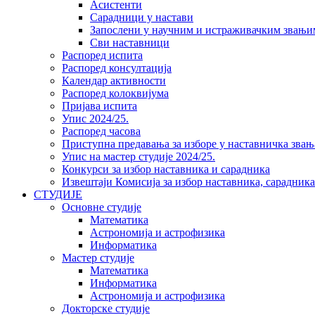
Асистенти
Сарадници у настави
Запослени у научним и истраживачким звањи
Сви наставници
Распоред испита
Распоред консултација
Календар активности
Распоред колоквијума
Пријава испита
Упис 2024/25.
Распоред часова
Приступна предавања за изборе у наставничка звањ
Упис на мастер студије 2024/25.
Конкурси за избор наставника и сарадника
Извештаји Комисија за избор наставника, сарадник
СТУДИЈЕ
Основне студије
Математика
Астрономија и астрофизика
Информатика
Мастер студије
Математика
Информатика
Астрономија и астрофизика
Докторске студије