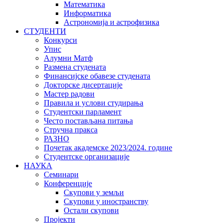
Математика
Информатика
Астрономија и астрофизика
СТУДЕНТИ
Конкурси
Упис
Алумни Матф
Размена студената
Финансијске обавезе студената
Докторске дисертације
Мастер радови
Правила и услови студирања
Студентски парламент
Често постављана питања
Стручна пракса
РАЗНО
Почетак академске 2023/2024. године
Студентске организације
НАУКА
Семинари
Конференције
Скупови у земљи
Скупови у иностранству
Остали скупови
Пројекти