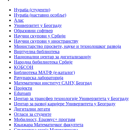
Hypatia (студенти)
Hypatia (наставно особље)
Алас
Универзитет у Београду
Образовни софтвер
Научни скупови у Србији
Научни скупови у иностранству
Министарство просвете, науке и технолошког развоја
Виртуелна библиотека
Национални центар за дигитализацију
Народна бибилиотека Србије
КОБСОН
Библиотека МАТФ (е-каталог)
Рачунарска лабораторија
Математички институт САНУ, Београд
Пројекти
Eduroam
Центар за трансфер технологије Универзитета у Београду
Центар за развој каријере Универзитета у Београду
Дигитални легати
Огласи за студенте
Мобилност, Еразмус+ програм
Књижара Математичког факултета
Студентска унија Математичара