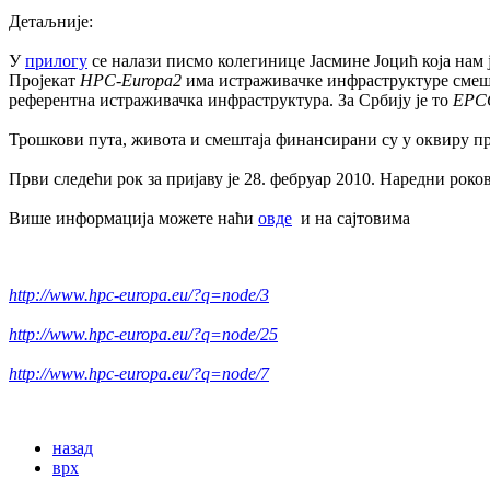
Детаљније:
У
прилогу
се налази
писмо колегинице Јасмине Јоцић која нам 
Пројекат
HPC-Europa2
има истраживачке инфраструктуре смешт
референтна истраживачка инфраструктура. За Србију је то
EP
Трошкови пута, живота и смештаја финансирани су у оквиру п
Први следећи рок за пријаву је 28. фебруар 2010. Наредни рокови
Више информација можете наћи
овде
и на сајтовима
http://www.hpc-europa.eu/?q=node/3
http://www.hpc-europa.eu/?q=node/25
http://www.hpc-europa.eu/?q=node/7
назад
врх