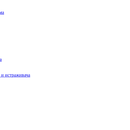
ма
а
а и истраживача