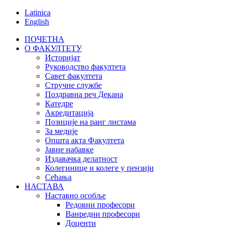
Latinica
English
ПОЧЕТНА
О ФАКУЛТЕТУ
Историјат
Руководство факултета
Савет факултета
Стручне службе
Поздравна реч Декана
Катедре
Акредитација
Позиције на ранг листама
За медије
Општа акта Факултета
Јавне набавке
Издавачка делатност
Колегинице и колеге у пензији
Сећања
НАСТАВА
Наставно особље
Редовни професори
Ванредни професори
Доценти