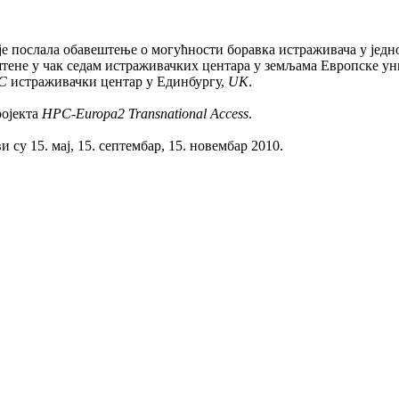
је послала обавештење о могућности боравка истраживача у јед
ене у чак седам истраживачких центара у земљама Европске униј
CC
истраживачки центар у Единбургу,
UK
.
ројекта
HPC-Europa2 Transnational Access
.
 су 15. мај, 15. септембар, 15. новембар 2010.