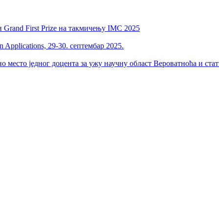
 Grand First Prize на такмичењу IMC 2025
 Applications, 29-30. септембар 2025.
но место једног доцента за ужу научну област Вероватноћа и ста