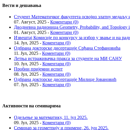
Вести и дешавања
Студент Математичког факултета освојио златну медаљу и
07. Август, 2025 -
Коментари (0)
Дводневна радионица Geometry, Probability, and Topology in
01. Август, 2025 -
Коментари (0)
Извештај Комисије по конкурсу за избор у звање и на рад
14. Јул, 2025 -
Коментари (0)
Одбрана докторске дисертације Срђана Стефановића
11. Јул, 2025 -
Коментари (0)
Летња истраживачка пракса за студенте на МИ САНУ
10. Јул, 2025 -
Коментари (0)
Пробни пријемни испит
08. Јул, 2025 -
Коментари (0)
Одбрана докторске дисертације Милице Јовановић
07. Јул, 2025 -
Коментари (0)
Активности на семинарима
Одељење за математику, 11. јул 2025.
09. Јул, 2025 -
Коментари (0)
Семинар за геометрију и примене, 26. јун 2025.