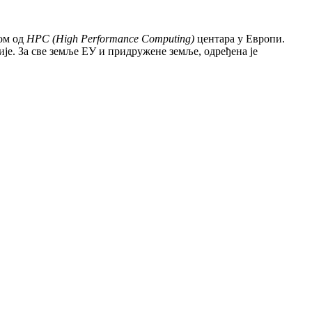
ном од
HPC (High Performance Computing)
центара у Европи.
е. За све земље ЕУ и придружене земље, одређена је