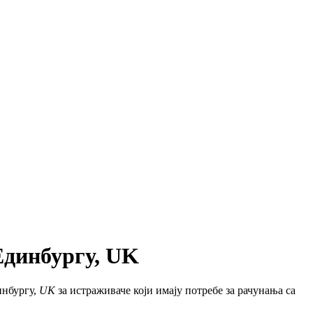
Единбургу, UK
инбургу,
UK
за истраживаче који имају потребе за рачунања са