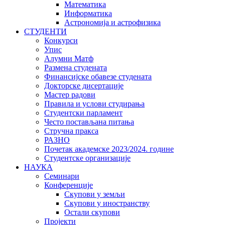
Математика
Информатика
Астрономија и астрофизика
СТУДЕНТИ
Конкурси
Упис
Алумни Матф
Размена студената
Финансијске обавезе студената
Докторске дисертације
Мастер радови
Правила и услови студирања
Студентски парламент
Често постављана питања
Стручна пракса
РАЗНО
Почетак академске 2023/2024. године
Студентске организације
НАУКА
Семинари
Конференције
Скупови у земљи
Скупови у иностранству
Остали скупови
Пројекти