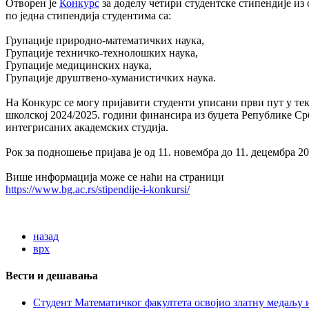
Отворен је
Конкурс
за доделу четири студентске стипендије из
по једна стипендија студентима са:
Групације природно-математичких наука,
Групације техничко-технолошких наука,
Групације медицинских наука,
Групације друштвено-хуманистичких наука.
На Конкурс се могу пријавити студенти уписани први пут у тек
школској 2024/2025. години финансира из буџета Републике Срб
интегрисаних академских студија.
Рок за подношење пријава је од 11. новембра до 11. децембра 20
Више информација може се наћи на страници
https://www.bg.ac.rs/stipendije-i-konkursi/
назад
врх
Вести и дешавања
Студент Математичког факултета освојио златну медаљу и