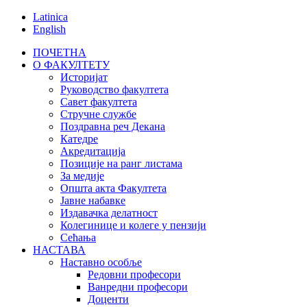
Latinica
English
ПОЧЕТНА
О ФАКУЛТЕТУ
Историјат
Руководство факултета
Савет факултета
Стручне службе
Поздравна реч Декана
Катедре
Акредитација
Позиције на ранг листама
За медије
Општа акта Факултета
Јавне набавке
Издавачка делатност
Колегинице и колеге у пензији
Сећања
НАСТАВА
Наставно особље
Редовни професори
Ванредни професори
Доценти