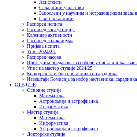
Асистенти
Сарадници у настави
Запослени у научним и истраживачким звањи
Сви наставници
Распоред испита
Распоред консултација
Календар активности
Распоред колоквијума
Пријава испита
Упис 2024/25.
Распоред часова
Приступна предавања за изборе у наставничка звањ
Упис на мастер студије 2024/25.
Конкурси за избор наставника и сарадника
Извештаји Комисија за избор наставника, сарадник
СТУДИЈЕ
Основне студије
Математика
Астрономија и астрофизика
Информатика
Мастер студије
Математика
Информатика
Астрономија и астрофизика
Докторске студије