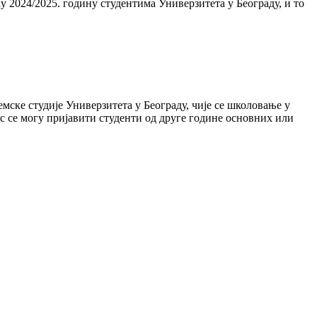
 2024/2025. годину студентима Универзитета у Београду, и то
мске студије Универзитета у Београду, чије се школовање у
рс се могу пријавити студенти од друге године основних или