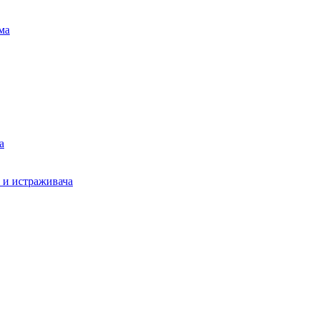
ма
а
а и истраживача