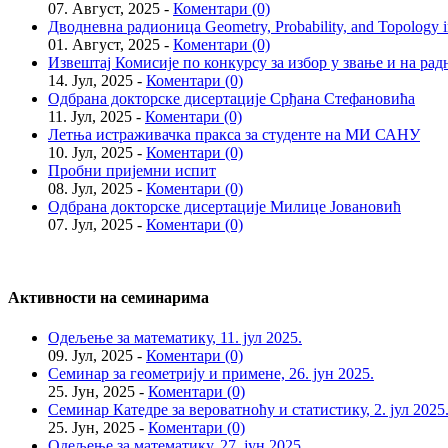
07. Август, 2025 -
Коментари (0)
Дводневна радионица Geometry, Probability, and Topology in
01. Август, 2025 -
Коментари (0)
Извештај Комисије по конкурсу за избор у звање и на рад
14. Јул, 2025 -
Коментари (0)
Одбрана докторске дисертације Срђана Стефановића
11. Јул, 2025 -
Коментари (0)
Летња истраживачка пракса за студенте на МИ САНУ
10. Јул, 2025 -
Коментари (0)
Пробни пријемни испит
08. Јул, 2025 -
Коментари (0)
Одбрана докторске дисертације Милице Јовановић
07. Јул, 2025 -
Коментари (0)
Активности на семинарима
Одељење за математику, 11. јул 2025.
09. Јул, 2025 -
Коментари (0)
Семинар за геометрију и примене, 26. јун 2025.
25. Јун, 2025 -
Коментари (0)
Семинар Катедре за вероватноћу и статистику, 2. јул 2025
25. Јун, 2025 -
Коментари (0)
Одељење за математику, 27. јун 2025.