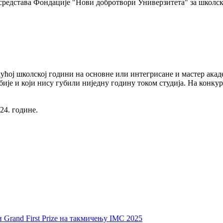
 средстава Фондације "Нови добротвори Универзитета" за школску
ућој школској години на основне или интегрисане и мастер акаде
ије и који нису губили ниједну годину током студија. На конку
24. године.
 Grand First Prize на такмичењу IMC 2025