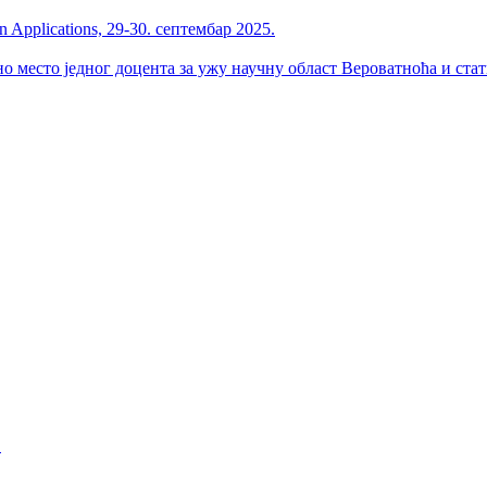
 Applications, 29-30. септембар 2025.
но место једног доцента за ужу научну област Вероватноћа и ста
.