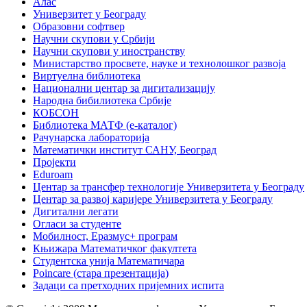
Алас
Универзитет у Београду
Образовни софтвер
Научни скупови у Србији
Научни скупови у иностранству
Министарство просвете, науке и технолошког развоја
Виртуелна библиотека
Национални центар за дигитализацију
Народна бибилиотека Србије
КОБСОН
Библиотека МАТФ (е-каталог)
Рачунарска лабораторија
Математички институт САНУ, Београд
Пројекти
Eduroam
Центар за трансфер технологије Универзитета у Београду
Центар за развој каријере Универзитета у Београду
Дигитални легати
Огласи за студенте
Мобилност, Еразмус+ програм
Књижара Математичког факултета
Студентска унија Математичара
Poincare (стара презентација)
Задаци са претходних пријемних испита