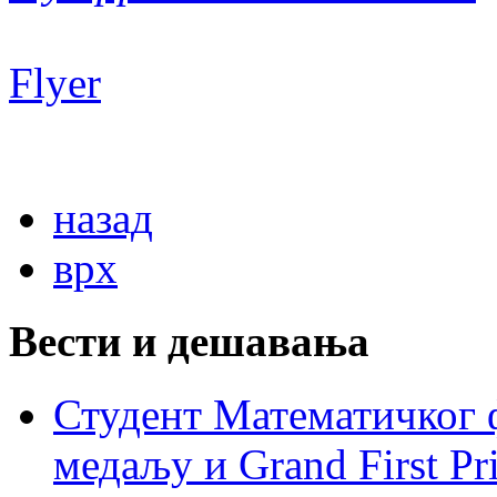
Flyer
назад
врх
Вести и дешавања
Студент Математичког ф
медаљу и Grand First P