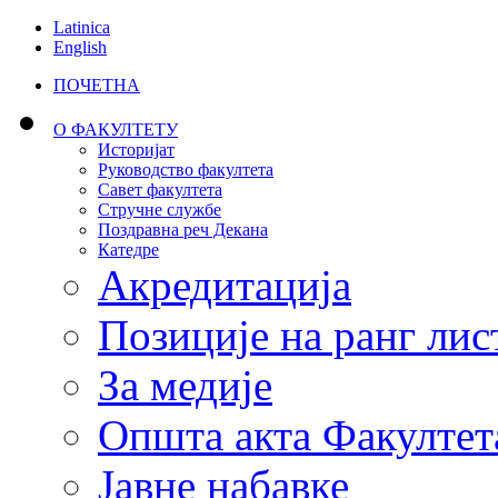
Latinica
English
ПОЧЕТНА
О ФАКУЛТЕТУ
Историјат
Руководство факултета
Савет факултета
Стручне службе
Поздравна реч Декана
Катедре
Акредитација
Позиције на ранг лис
За медије
Општа акта Факултет
Јавне набавке