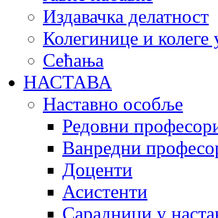
Издавачка делатност
Колегинице и колеге 
Сећања
НАСТАВА
Наставно особље
Редовни професор
Ванредни професо
Доценти
Асистенти
Сарадници у наста