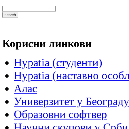
Корисни линкови
Hypatia (студенти)
Hypatia (наставно особ
Алас
Универзитет у Београд
Образовни софтвер
Научни скупови у Срби