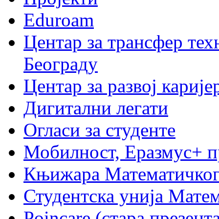
Eduroam
Центар за трансфер тех
Београду
Центар за развој карије
Дигитални легати
Огласи за студенте
Мобилност, Еразмус+ 
Књижара Математичког
Студентска унија Мате
Poincare (стара презент