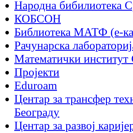
Народна бибилиотека С
КОБСОН
Библиотека МАТФ (е-ка
Рачунарска лабораториј
Математички институт
Пројекти
Eduroam
Центар за трансфер тех
Београду
Центар за развој карије