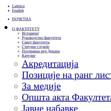
Latinica
English
ПОЧЕТНА
О ФАКУЛТЕТУ
Историјат
Руководство факултета
Савет факултета
Стручне службе
Поздравна реч Декана
Катедре
Акредитација
Позиције на ранг лис
За медије
Општа акта Факултет
Јавне набавке