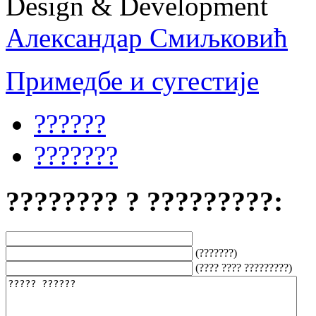
Design & Development
Александар Смиљковић
Примедбе и сугестије
??????
???????
???????? ? ?????????:
(???????)
(???? ???? ?????????)