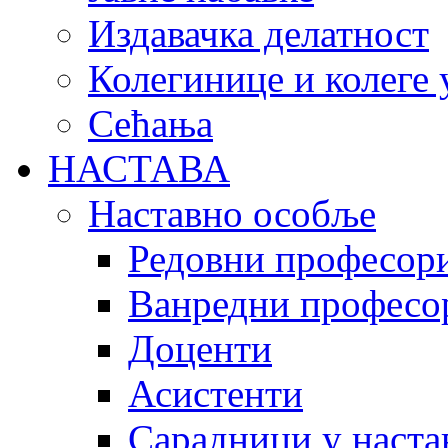
Издавачка делатност
Колегинице и колеге 
Сећања
НАСТАВА
Наставно особље
Редовни професор
Ванредни професо
Доценти
Асистенти
Сарадници у наста