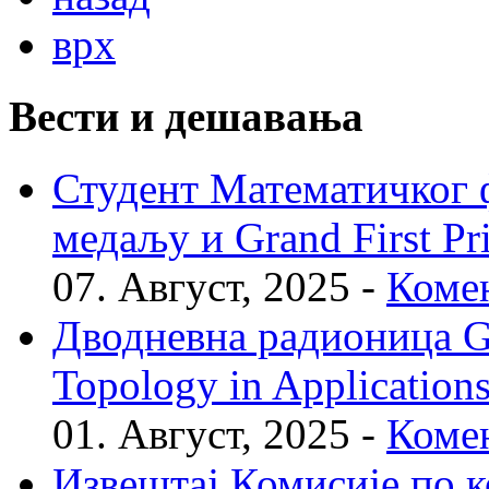
врх
Вести и дешавања
Студент Математичког ф
медаљу и Grand First P
07. Август, 2025 -
Комен
Дводневна радионица Geo
Topology in Application
01. Август, 2025 -
Комен
Извештај Комисије по к