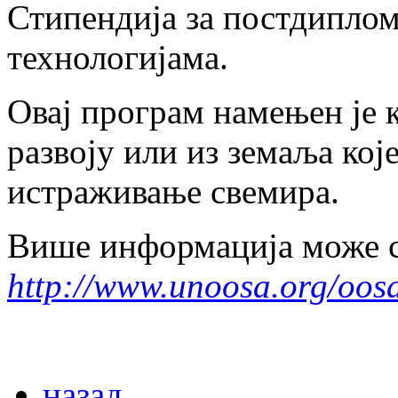
Стипендија за постдиплом
технологијама.
Овај програм намењен је 
развоју или из земаља кој
истраживање свемира.
Више информација може с
http://www.unoosa.org/oosa
назад