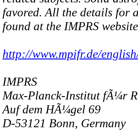
favored. All the details for
found at the IMPRS website
http://www.mpifr.de/englis
IMPRS
Max-Planck-Institut fÃ¼r 
Auf dem HÃ¼gel 69
D-53121 Bonn, Germany