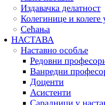
Издавачка делатност
Колегинице и колеге 
Сећања
НАСТАВА
Наставно особље
Редовни професор
Ванредни професо
Доценти
Асистенти
Сарадници у наста