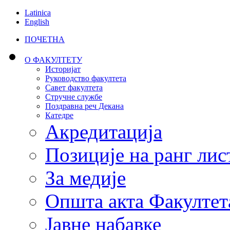
Latinica
English
ПОЧЕТНА
О ФАКУЛТЕТУ
Историјат
Руководство факултета
Савет факултета
Стручне службе
Поздравна реч Декана
Катедре
Акредитација
Позиције на ранг лис
За медије
Општа акта Факултет
Јавне набавке