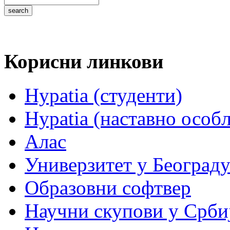
Корисни линкови
Hypatia (студенти)
Hypatia (наставно особ
Алас
Универзитет у Београд
Образовни софтвер
Научни скупови у Срби