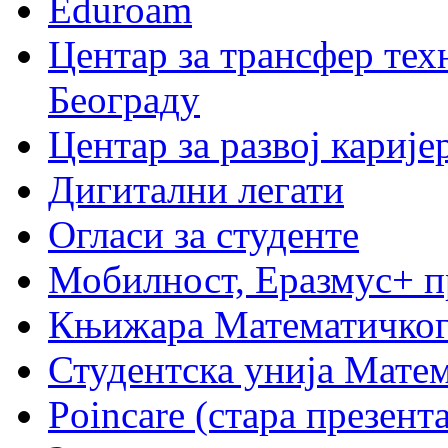
Eduroam
Центар за трансфер тех
Београду
Центар за развој карије
Дигитални легати
Огласи за студенте
Мобилност, Еразмус+ 
Књижара Математичког
Студентска унија Мате
Poincare (стара презент